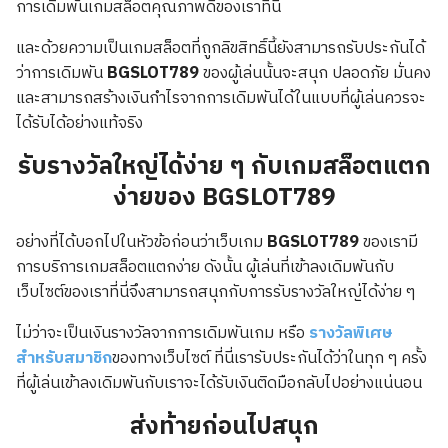
การเดิมพันเกมสล็อตคุณภาพดีของเราที่นี่
และด้วยความเป็นเกมสล็อตที่ถูกลิขสิทธิ์นี้ยังสามารถรับประกันได้
ว่าการเดิมพัน
BGSLOT789
ของผู้เล่นนั้นจะสนุก ปลอดภัย มั่นคง
และสามารถสร้างเงินกำไรจากการเดิมพันได้ในแบบที่ผู้เล่นควรจะ
ได้รับได้อย่างแท้จริง
รับรางวัลใหญ่ได้ง่าย ๆ กับเกมสล็อตแตก
ง่ายของ BGSLOT789
อย่างที่ได้บอกไปในหัวข้อก่อนว่าเว็บเกม
BGSLOT789
ของเรามี
การบริการเกมสล็อตแตกง่าย ดังนั้น ผู้เล่นที่เข้าลงเดิมพันกับ
เว็บไซต์ของเราที่นี่จึงสามารถสนุกกับการรับรางวัลใหญ่ได้ง่าย ๆ
ไม่ว่าจะเป็นเงินรางวัลจากการเดิมพันเกม หรือ
รางวัลพิเศษ
สำหรับสมาชิก
ของทางเว็บไซต์ ที่นี่เรารับประกันได้ว่าในทุก ๆ ครั้ง
ที่ผู้เล่นเข้าลงเดิมพันกับเราจะได้รับเงินติดมือกลับไปอย่างแน่นอน
ส่งท้ายก่อนไปสนุก