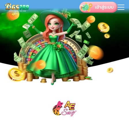
Skip
to
Search
content
for: