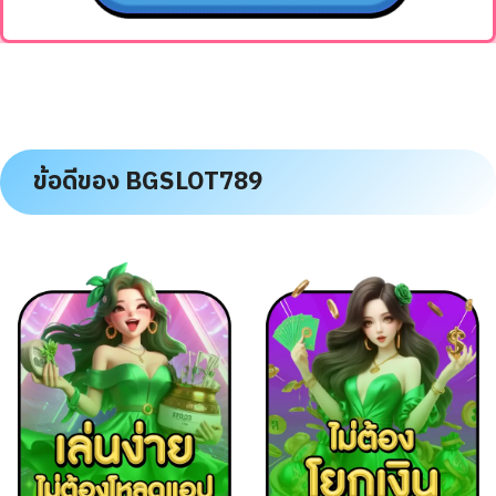
ข้อดีของ BGSLOT789