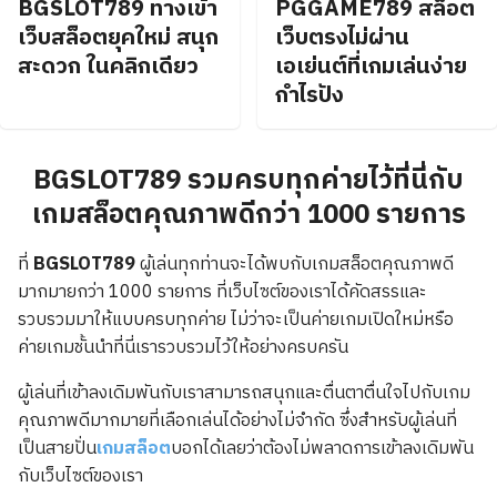
BGSLOT789 ทางเข้า
PGGAME789 สล็อต
เว็บสล็อตยุคใหม่ สนุก
เว็บตรงไม่ผ่าน
สะดวก ในคลิกเดียว
เอเย่นต์ที่เกมเล่นง่าย
กำไรปัง
BGSLOT789 รวมครบทุกค่ายไว้ที่นี่กับ
เกมสล็อตคุณภาพดีกว่า 1000 รายการ
ที่
BGSLOT789
ผู้เล่นทุกท่านจะได้พบกับเกมสล็อตคุณภาพดี
มากมายกว่า 1000 รายการ ที่เว็บไซต์ของเราได้คัดสรรและ
รวบรวมมาให้แบบครบทุกค่าย ไม่ว่าจะเป็นค่ายเกมเปิดใหม่หรือ
ค่ายเกมชั้นนำที่นี่เรารวบรวมไว้ให้อย่างครบครัน
ผู้เล่นที่เข้าลงเดิมพันกับเราสามารถสนุกและตื่นตาตื่นใจไปกับเกม
คุณภาพดีมากมายที่เลือกเล่นได้อย่างไม่จำกัด ซึ่งสำหรับผู้เล่นที่
เป็นสายปั่น
เกมสล็อต
บอกได้เลยว่าต้องไม่พลาดการเข้าลงเดิมพัน
กับเว็บไซต์ของเรา