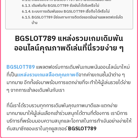
เดิมพันกับ BGSLOT789 รับเงินได้จริงหรือไม่
ระบบการเดิมพันของ BGSLOT789 เชื่อถือได้หรือไม่
BGSLOT789 มีช่องทางการติดต่อแอดมินผ่านแพลตฟอร์มใด
บ้าง
BGSLOT789 แหล่งรวมเกมเดิมพัน
ออนไลน์คุณภาพดีเล่นที่นี่รวยง่าย ๆ
BGSLOT789
แพลตฟอร์มการเดิมพันเกมพนันออนไลน์มาใหม่
ที่เป็น
แหล่งรวมเกมสล็อตคุณภาพดี
จากค่ายเกมชั้นนำต่าง ๆ
มากมาย อีกทั้งยังมาพร้อมการแตกง่ายที่จะทำให้ผู้เล่นรวยได้ง่าย
ๆ จากการเข้าลงเดิมพันกับเรา
ที่นี่เราได้รวบรวมทุกการเดิมพันคุณภาพมาดีและแตกง่าย
มากมายมาให้ผู้เล่นเลือกเข้าร่วมสนุกได้ตามที่ต้องการ เรามีการ
บริการที่พร้อมมอบความสนุกและโอกาสในการทำเงินอย่างง่ายให้
กับสมาชิกของเราในทุกยูสเซอร์
BGSLOT789